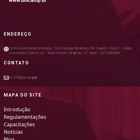
www.unicamp.br
ENDEREÇO
Diretoria Geral da Administração - DGA Praça das Bandeiras nº45 - Quadra 2 - Prédio 1 - Cidade
Universitária "Zeferino Vaz" - Barão Geraldo - Campinas - SP - Brasil - CEP:13083-869
CONTATO
lei14133@unicamp.br
MAPA DO SITE
Introdução
Regulamentações
Capacitações
Notícias
Blog