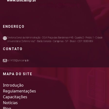
www.unicamp.br
ENDEREÇO
Diretoria Geral da Administração - DGA Praça das Bandeiras nº45 - Quadra 2 - Prédio 1 - Cidade
Universitária "Zeferino Vaz" - Barão Geraldo - Campinas - SP - Brasil - CEP:13083-869
CONTATO
lei14133@unicamp.br
MAPA DO SITE
Introdução
Regulamentações
Capacitações
Notícias
Blog