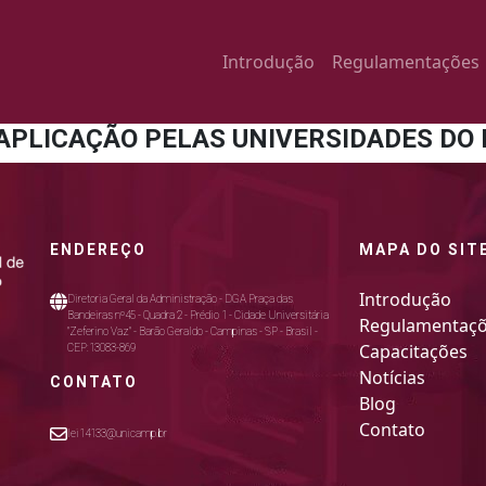
Introdução
Regulamentações
 APLICAÇÃO PELAS UNIVERSIDADES DO 
ENDEREÇO
MAPA DO SIT
Introdução
Diretoria Geral da Administração - DGA Praça das
Bandeiras nº45 - Quadra 2 - Prédio 1 - Cidade Universitária
Regulamentaç
"Zeferino Vaz" - Barão Geraldo - Campinas - SP - Brasil -
Capacitações
CEP:13083-869
Notícias
CONTATO
Blog
Contato
lei14133@unicamp.br