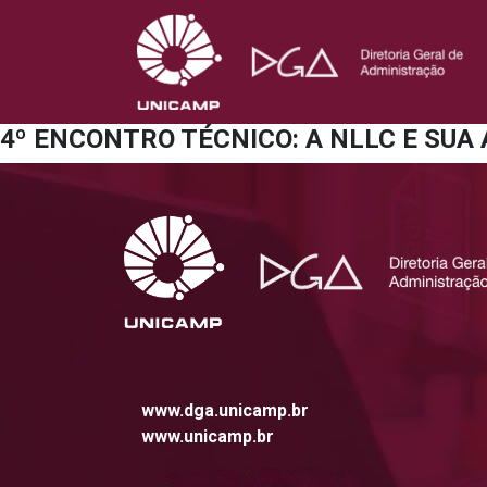
4º ENCONTRO TÉCNICO: A NLLC E SUA
www.dga.unicamp.br
www.unicamp.br