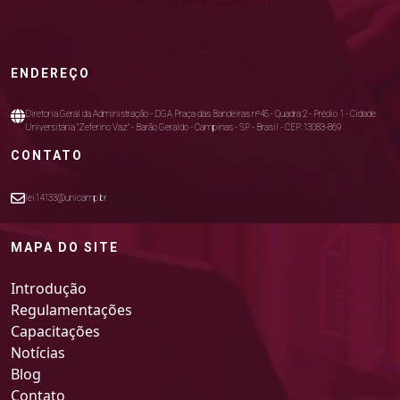
ENDEREÇO
Diretoria Geral da Administração - DGA Praça das Bandeiras nº45 - Quadra 2 - Prédio 1 - Cidade
Universitária "Zeferino Vaz" - Barão Geraldo - Campinas - SP - Brasil - CEP:13083-869
CONTATO
lei14133@unicamp.br
MAPA DO SITE
Introdução
Regulamentações
Capacitações
Notícias
Blog
Contato