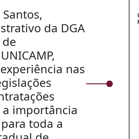
 Santos,
strativo da DGA
l de
– UNICAMP,
 experiência nas
egislações
ntratações
 a importância
para toda a
tadual de