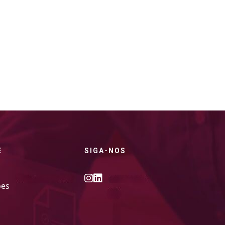
E
SIGA-NOS
ões