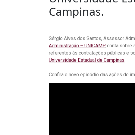
Campinas.
Sérgio Alves dos Santos, Assessor Admi
Administração – UNICAMP
, conta sobre 
referentes às contratações públicas e s
Universidade Estadual de Campinas
.
Confira o novo episódio das ações de im