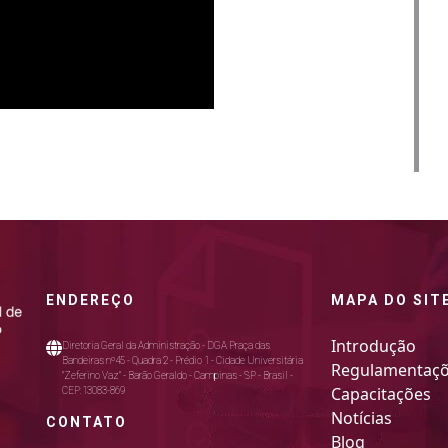
ENDEREÇO
MAPA DO SIT
Introdução
Diretoria Geral da Administração - DGA Praça das
Bandeiras nº45 - Quadra 2 - Prédio 1 - Cidade Universitária
Regulamentaç
"Zeferino Vaz" - Barão Geraldo - Campinas - SP - Brasil -
Capacitações
CEP:13083-869
Notícias
CONTATO
Blog