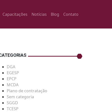
Capacitações
Notícias
Blog
Contato
CATEGORIAS
DGA
EGESP
EPCP
MCDA
Plano de contratação
Sem categoria
SGGD
TCESP